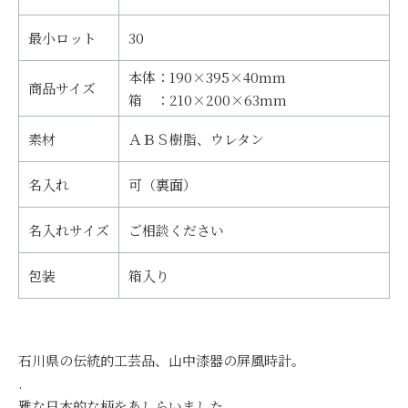
最小ロット
30
本体：190×395×40mm
商品サイズ
箱 ：210×200×63mm
素材
ＡＢＳ樹脂、ウレタン
名入れ
可（裏面）
名入れサイズ
ご相談ください
包装
箱入り
石川県の伝統的工芸品、山中漆器の屏風時計。
.
雅な日本的な柄をあしらいました。