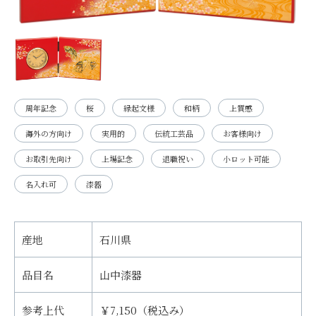
周年記念
桜
縁起文様
和柄
上質感
海外の方向け
実用的
伝統工芸品
お客様向け
お取引先向け
上場記念
退職祝い
小ロット可能
名入れ可
漆器
産地
石川県
品目名
山中漆器
参考上代
￥7,150（税込み）