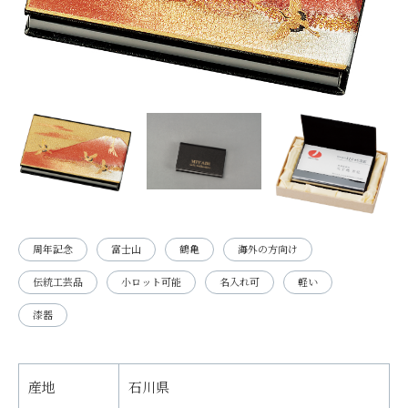
周年記念
富士山
鶴亀
海外の方向け
伝統工芸品
小ロット可能
名入れ可
軽い
漆器
産地
石川県