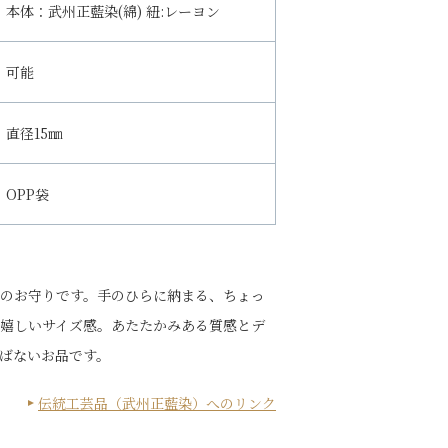
本体：武州正藍染(綿) 紐:レーヨン
可能
直径15㎜
OPP袋
のお守りです。手のひらに納まる、ちょっ
嬉しいサイズ感。あたたかみある質感とデ
ばないお品です。
伝統工芸品（武州正藍染）へのリンク