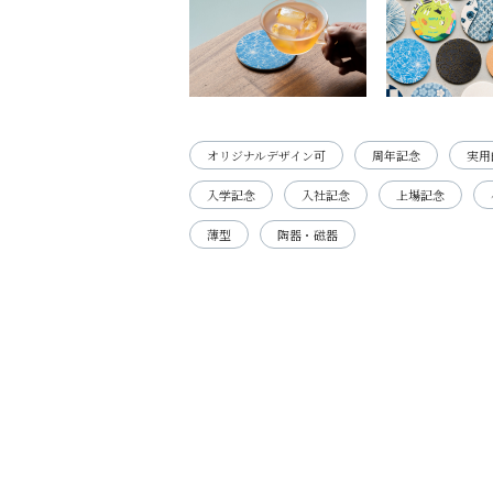
オリジナルデザイン可
周年記念
実用
入学記念
入社記念
上場記念
薄型
陶器・磁器