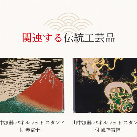
関連する
伝統工芸品
中漆器 パネルマット スタンド
山中漆器 パネルマット スタ
付 赤富士
付 風神雷神