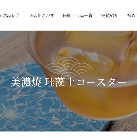
記念品紹介
商品をさがす
伝統工芸品一覧
実績紹介
初め
美濃焼 珪藻土コースター