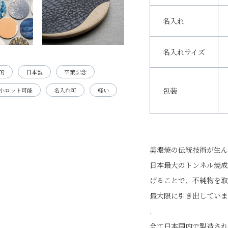
名入れ
名入れサイズ
的
日本製
卒業記念
包装
小ロット可能
名入れ可
軽い
美濃焼の伝統技術が生ん
日本最大のトンネル焼成
げることで、不純物を取
最大限に引き出していま
.
全て日本国内で製造され