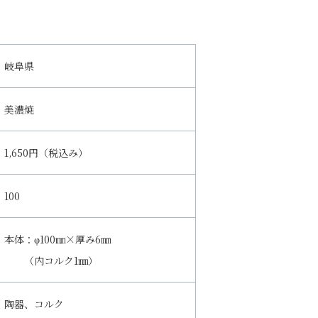
岐阜県
美濃焼
1,650円（税込み）
100
本体：φ100㎜×厚み6㎜
（内コルク1㎜）
陶器、コルク