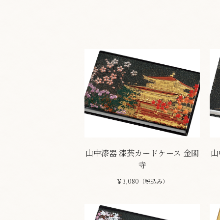
山中漆器 漆芸カードケース 金閣
山
寺
￥3,080（税込み）