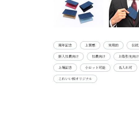
周年記念
上質感
実用的
伝統
新入社員向け
社員向け
お取引先向け
上場記念
小ロット可能
名入れ可
これいい和オリジナル