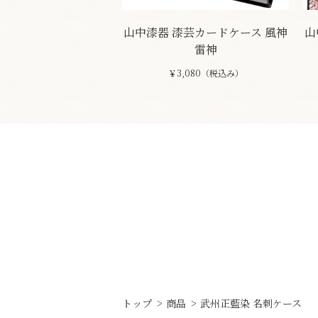
山中漆器 漆芸カードケース 風神
山
雷神
￥3,080（税込み）
トップ
商品
武州正藍染 名刺ケース