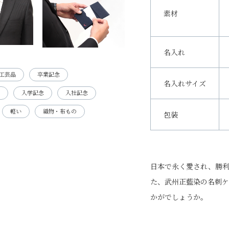
素材
名入れ
工芸品
卒業記念
名入れサイズ
入学記念
入社記念
軽い
織物・布もの
包装
日本で永く愛され、勝
た、武州正藍染の名刺ケ
かがでしょうか。