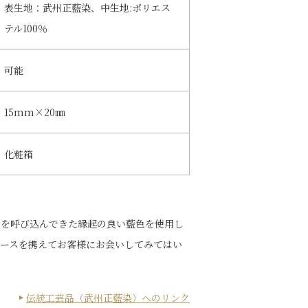
表生地：武州正藍染、中生地:ポリエス
テル100％
可能
15mm×20㎜
化粧箱
利を呼び込んできた縁起の良い藍色を使用し
ースを携えてお客様にお会いしてみてはい
伝統工芸品（武州正藍染）へのリンク