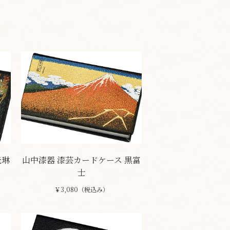
光琳
山中漆器 漆芸カードケース 黒富
士
￥3,080（税込み）