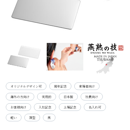
オリジナルデザイン可
周年記念
来場者向け
海外の方向け
実用的
日本製
社員向け
お客様向け
入社記念
上場記念
名入れ可
軽い
薄型
燕