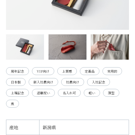
周年記念
VIP向け
上質感
定番品
実用的
日本製
新入社員向け
社員向け
入社記念
上場記念
退職祝い
名入れ可
軽い
薄型
燕
産地
新潟県