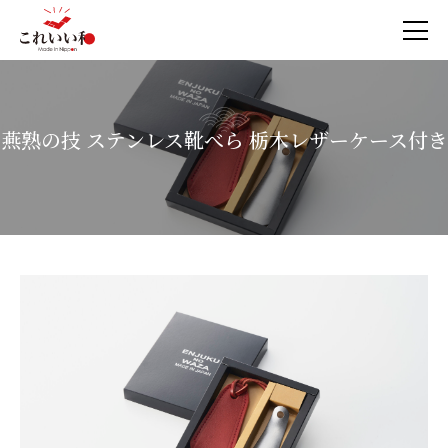
燕熟の技 ステンレス靴べら 栃木レザーケース付き