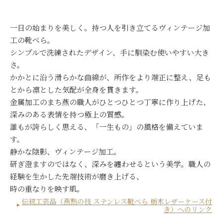
一日の始まりを美しく。持つ人を引き立てるヴィンテージ加
工の靴べら。
シンプルで洗練されたデザイン、手に馴染む使いやすい大き
さ。
かかとに沿う滑らかな曲線が、所作をより端正に整え、足も
とから凛とした気配が全身を貫きます。
金属加工のまち燕の職人がひとつひとつ丁寧に作り上げた、
深みのある表情を持つ極上の質感。
誰もが誇らしく思える、「一生もの」の風格を備えていま
す。
静かな陰影、ヴィンテージ加工。
研ぎ澄ますのではなく、深みを纏わせるという美学。職人の
経験を生かした先端技術が磨き上げる、
時の重なりを映す肌。
伝統工芸品（燕熟の技 ステンレス靴べら 栃木レザーケース付
き）へのリンク