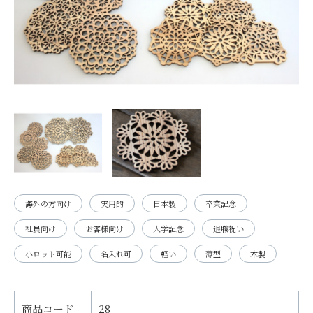
海外の方向け
実用的
日本製
卒業記念
社員向け
お客様向け
入学記念
退職祝い
小ロット可能
名入れ可
軽い
薄型
木製
商品コード
28