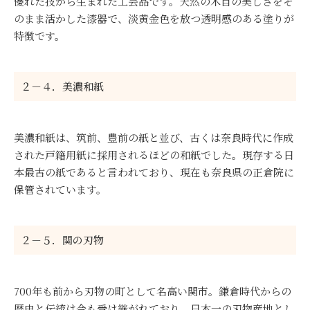
優れた技から生まれた工芸品です。天然の木目の美しさをそ
のまま活かした漆器で、淡黄金色を放つ透明感のある塗りが
特徴です。
２－４．美濃和紙
美濃和紙は、筑前、豊前の紙と並び、古くは奈良時代に作成
された戸籍用紙に採用されるほどの和紙でした。現存する日
本最古の紙であると言われており、現在も奈良県の正倉院に
保管されています。
２－５．関の刃物
700年も前から刃物の町として名高い関市。鎌倉時代からの
歴史と伝統は今も受け継がれており、日本一の刃物産地とし