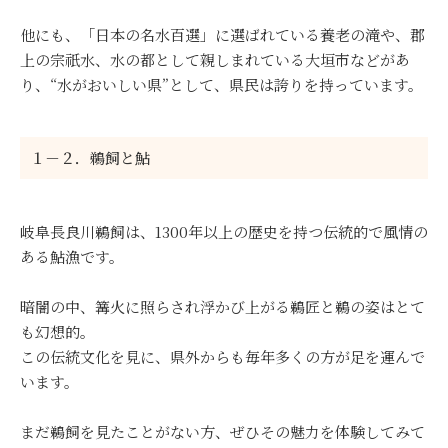
他にも、「日本の名水百選」に選ばれている養老の滝や、郡
上の宗祇水、水の都として親しまれている大垣市などがあ
り、“水がおいしい県”として、県民は誇りを持っています。
１－２．鵜飼と鮎
岐阜長良川鵜飼は、1300年以上の歴史を持つ伝統的で風情の
ある鮎漁です。
暗闇の中、篝火に照らされ浮かび上がる鵜匠と鵜の姿はとて
も幻想的。
この伝統文化を見に、県外からも毎年多くの方が足を運んで
います。
まだ鵜飼を見たことがない方、ぜひその魅力を体験してみて