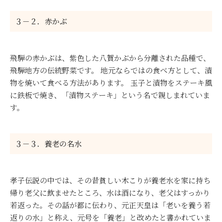
３－２．赤かぶ
飛騨の赤かぶは、紫色した八賀かぶから分離された品種で、
飛騨地方の伝統野菜です。 地元ならではの食べ方として、漬
物を焼いて食べる方法があります。 玉子と漬物をステーキ風
に鉄板で焼き、「漬物ステーキ」という名で親しまれていま
す。
３－３．養老の名水
孝子伝説の中では、その昔貧しい木こりが養老水を家に持ち
帰り老父に飲ませたところ、水は酒になり、老父はすっかり
若返った。その話が都に伝わり、元正天皇は「老いを養う若
返りの水」と称え、元号を「養老」と改めたと書かれていま