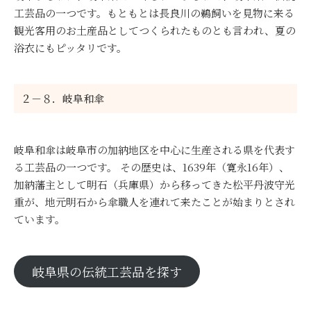
工芸品の一つです。もともとは長良川の鵜飼いを見物に来る
観光客用のお土産品としてつくられたものとも言われ、夏の
浴衣にもピッタリです。
２－８．岐阜和傘
岐阜和傘は岐阜市の加納地区を中心に生産される県を代表す
る工芸品の一つです。 その歴史は、1639年（寛永16年）、
加納藩主として明石（兵庫県）から移ってきた松平丹波守光
重が、地元明石から傘職人を連れて来たことが始まりとされ
ています。
岐阜県の伝統工芸品を探す