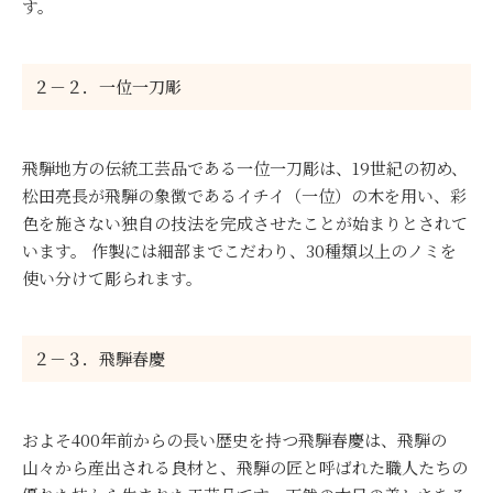
す。
２－２．一位一刀彫
飛騨地方の伝統工芸品である一位一刀彫は、19世紀の初め、
松田亮長が飛騨の象徴であるイチイ（一位）の木を用い、彩
色を施さない独自の技法を完成させたことが始まりとされて
います。 作製には細部までこだわり、30種類以上のノミを
使い分けて彫られます。
２－３．飛騨春慶
およそ400年前からの長い歴史を持つ飛騨春慶は、飛騨の
山々から産出される良材と、飛騨の匠と呼ばれた職人たちの