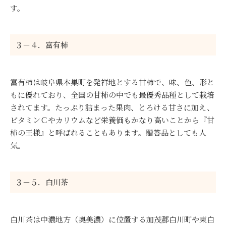
す。
３－４．富有柿
富有柿は岐阜県本巣町を発祥地とする甘柿で、味、色、形と
もに優れており、全国の甘柿の中でも最優秀品種として栽培
されてます。たっぷり詰まった果肉、とろける甘さに加え、
ビタミンＣやカリウムなど栄養価もかなり高いことから『甘
柿の王様』と呼ばれることもあります。贈答品としても人
気。
３－５．白川茶
白川茶は中濃地方（奥美濃）に位置する加茂郡白川町や東白