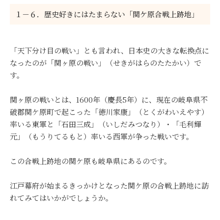
１－６．歴史好きにはたまらない「関ケ原合戦上跡地」
「天下分け目の戦い」とも言われ、日本史の大きな転換点に
なったのが「関ヶ原の戦い」（せきがはらのたたかい）で
す。
関ヶ原の戦いとは、1600年（慶長5年）に、現在の岐阜県不
破郡関ケ原町で起こった「徳川家康」（とくがわいえやす）
率いる東軍と「石田三成」（いしだみつなり）・「毛利輝
元」（もうりてるもと）率いる西軍が争った戦いです。
この合戦上跡地の関ケ原も岐阜県にあるのです。
江戸幕府が始まるきっかけとなった関ケ原の合戦上跡地に訪
れてみてはいかがでしょうか。