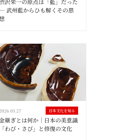
渋沢栄一の原点は「藍」だった
― 武州藍からひも解くその思
想
2026.03.27
日本文化を知る
金継ぎとは何か｜日本の美意識
「わび・さび」と修復の文化