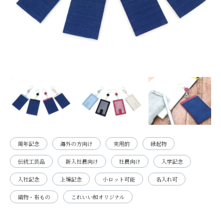
周年記念
海外の方向け
実用的
縁起物
伝統工芸品
新入社員向け
社員向け
入学記念
入社記念
上場記念
小ロット可能
名入れ可
織物・布もの
これいい和オリジナル